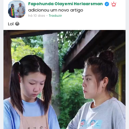
Picture
Faça Login para curtir, compartilhar e comentar!
Fapohunda Olayemi Horlaarsman
adicionou um novo artigo
há 20 dias
-
Traduzir
Me right now 😂 😂