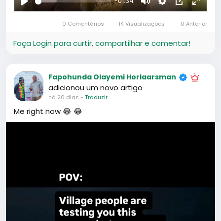
partilhado
HafrikApp
's
reel
há 22 dias
-
Traduzir
adicionou um novo
HafrikApp
artigo
há um ano
-
Traduzir
No guide. No help. No community. Just me, lost
in China.
That’s how HAFRIK started — for people like us
figuring life out here.
If you’re in China or planning to come, don’t do
it alone.
Leia mais
HAFRIK got you.
Let’s build together 💚
#Hafrik
#LifeInChina
#WeMove
#ForeignersInChina
#CommunityMatters
#HafrikTv
#hafrikapp