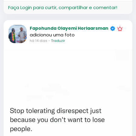
-00:16
Reproduzir
Mute
Settings
Picture-
Full
0 Comentários
10K Visualizações
0 Anterior
in-
Picture
Faça Login para curtir, compartilhar e comentar!
Fapohunda Olayemi Horlaarsman
adicionou uma foto
há 22 dias
-
Traduzir
This nigga understands me too much