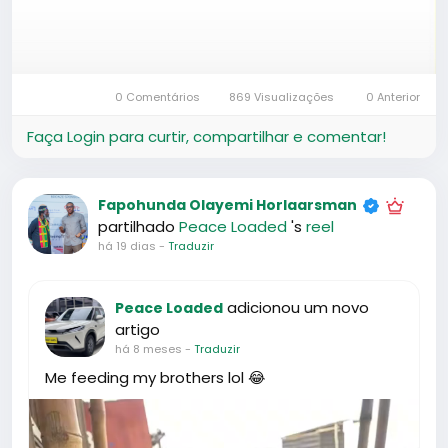
0 Comentários
1K Visualizações
0 Anterior
Faça Login para curtir, compartilhar e comentar!
Fapohunda Olayemi Horlaarsman
added 9 Fotos
há 22 dias
-
Traduzir
2023year Changan univ sports edition 1.5T price
Available for export