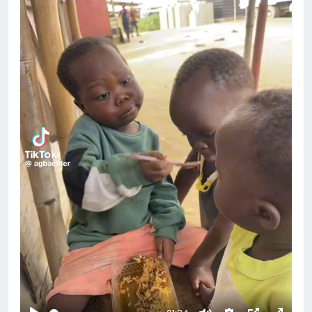
+5
4 Comentários
1K Visualizações
0 Anterior
Faça Login para curtir, compartilhar e comentar!
Fapohunda Olayemi Horlaarsman