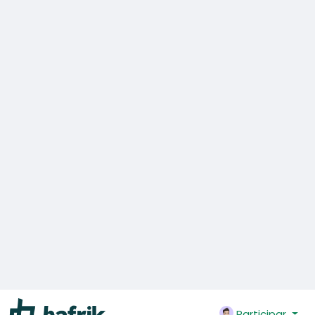
0 Comentários
869 Visualizações
0 Anterior
Faça Login para curtir, compartilhar e comentar!
Fapohunda Olayemi Horlaarsman
partilhado
Peace Loaded
's
reel
há 19 dias
-
Traduzir
adicionou um novo
Peace Loaded
artigo
há 8 meses
-
Traduzir
Me feeding my brothers lol 😂