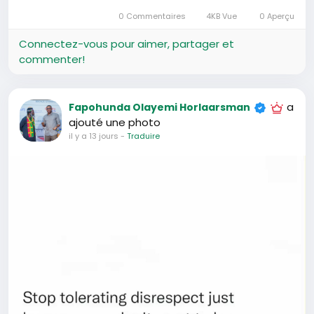
Se
Muet
Settings
Image
Plei
divertir
0 Commentaires
4KB Vue
0 Aperçu
dans
écr
l’image
Connectez-vous pour aimer, partager et
commenter!
a
Fapohunda Olayemi Horlaarsman
ajouté une photo
il y a 13 jours
-
Traduire