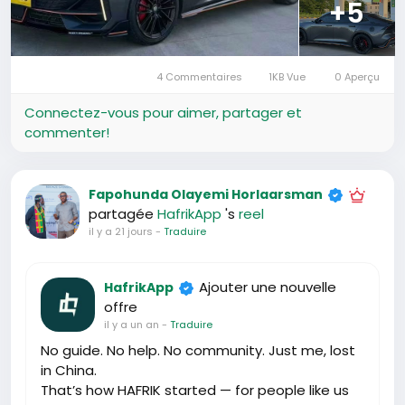
+5
4 Commentaires
1KB Vue
0 Aperçu
Connectez-vous pour aimer, partager et
commenter!
Fapohunda Olayemi Horlaarsman
partagée
HafrikApp
's
reel
il y a 21 jours
-
Traduire
Ajouter une nouvelle
HafrikApp
offre
il y a un an
-
Traduire
No guide. No help. No community. Just me, lost
in China.
That’s how HAFRIK started — for people like us