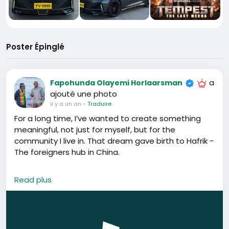
Poster Épinglé
a
Fapohunda Olayemi Horlaarsman
ajouté une photo
il y a un an
-
Traduire
For a long time, I’ve wanted to create something
meaningful, not just for myself, but for the
community I live in. That dream gave birth to Hafrik -
The foreigners hub in China.
Hafrik is a platform built for foreigners living in China,
Read plus
a space where people can connect, share
experiences, and find opportunities. Living abroad
isn’t always easy, but with the right support system
and community, it becomes a journey of growth