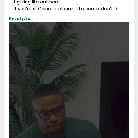
figuring life out here.
If you’re in China or planning to come, don’t do
it alone.
Read plus
HAFRIK got you.
Let’s build together 💚
#Hafrik
#LifeInChina
#WeMove
#ForeignersInChina
#CommunityMatters
#HafrikTv
#hafrikapp