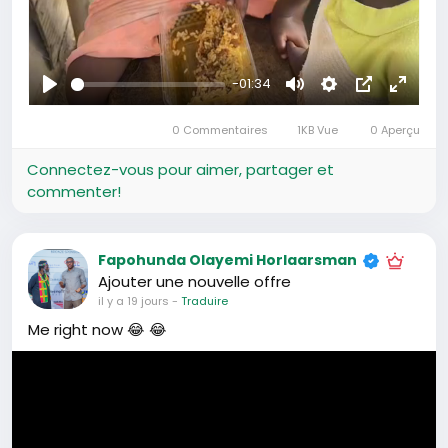
-01:34
Se
Muet
Settings
Image
Plein
divertir
dans
écran
0 Commentaires
1KB Vue
0 Aperçu
l’image
Connectez-vous pour aimer, partager et
commenter!
Fapohunda Olayemi Horlaarsman
Ajouter une nouvelle offre
il y a 19 jours
-
Traduire
Me right now 😂 😂