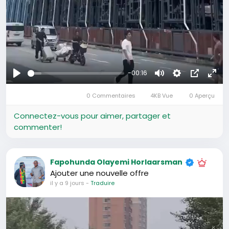
-00:16
Se
Muet
Settings
Image
Plei
divertir
0 Commentaires
4KB Vue
0 Aperçu
dans
écr
l’image
Connectez-vous pour aimer, partager et
commenter!
Fapohunda Olayemi Horlaarsman
Ajouter une nouvelle offre
il y a 9 jours
-
Traduire