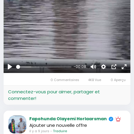
-00:08
Se
Muet
Settings
Image
Plei
divertir
0 Commentaires
4KB Vue
0 Aperçu
dans
écr
l’image
Connectez-vous pour aimer, partager et
commenter!
Fapohunda Olayemi Horlaarsman
Ajouter une nouvelle offre
il y a 9 jours
-
Traduire