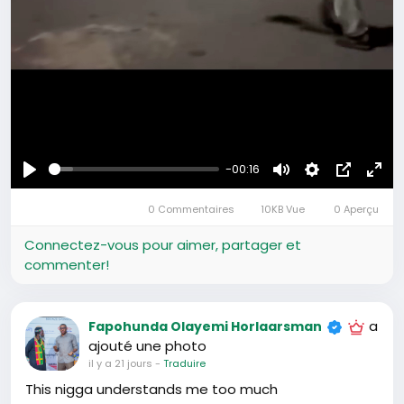
-00:16
Se
Muet
Settings
Image
Plei
divertir
0 Commentaires
10KB Vue
0 Aperçu
dans
écr
l’image
Connectez-vous pour aimer, partager et
commenter!
a
Fapohunda Olayemi Horlaarsman
ajouté une photo
il y a 21 jours
-
Traduire
This nigga understands me too much