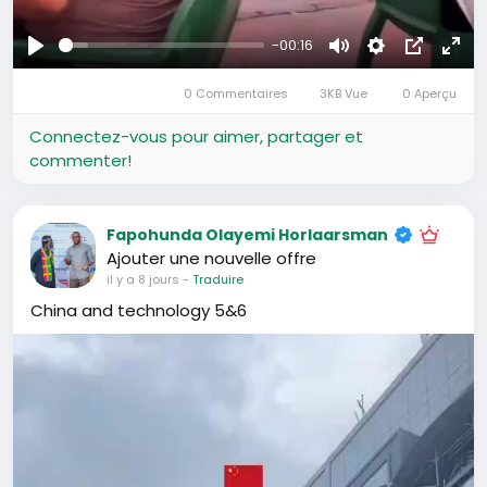
-00:16
Se
Muet
Settings
Image
Plei
divertir
0 Commentaires
3KB Vue
0 Aperçu
dans
écr
l’image
Connectez-vous pour aimer, partager et
commenter!
Fapohunda Olayemi Horlaarsman
Ajouter une nouvelle offre
il y a 8 jours
-
Traduire
China and technology 5&6