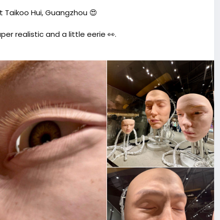
at Taikoo Hui, Guangzhou 😍
r realistic and a little eerie 👀.
e of Guangzhou’s most creative art attractions and a
trict, Guangzhou
铁石牌桥站C出口）
n
#ThingsToDoInGuangzhou
#CityLife
#HafrikExplore
 Installations in China