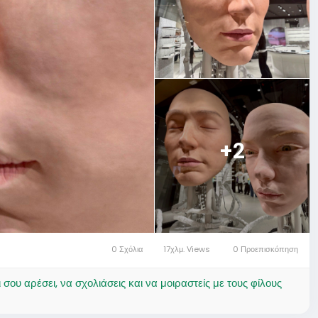
+2
0 Σχόλια
17χλμ. Views
0 Προεπισκόπηση
ου αρέσει, να σχολιάσεις και να μοιραστείς με τους φίλους