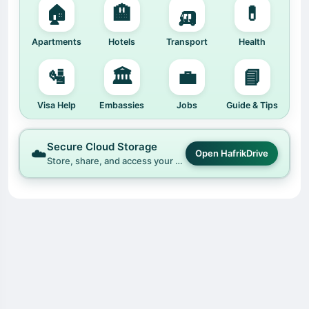
🏠
🏨
🛺
💊
Apartments
Hotels
Transport
Health
🛂
🏛️
💼
📘
Visa Help
Embassies
Jobs
Guide & Tips
Secure Cloud Storage
☁️
Open HafrikDrive
Store, share, and access your files easily with HafrikDrive.