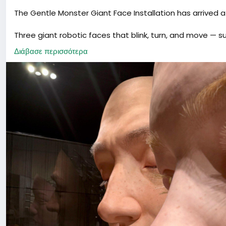
The Gentle Monster Giant Face Installation has arrived 
Three giant robotic faces that blink, turn, and move — supe
Find it inside the Gentle Monster store (MU Floor) — on
Διάβασε περισσότερα
must-see for photo lovers 📸
🕒 Opening Hours: 10:00 – 22:00
📍 Address: Taikoo Hui MU10, 383 Tianhe Road, Tianhe Dis
📍 地址：广州市天河区天河路383号太古汇MU层MU10铺（地
#Guangzhou
#GentleMonster
#TaikooHui
#ArtExhibitio
🔍 Quick Search:
Attractions in Guangzhou | Gentle Monster Exhibition | Art