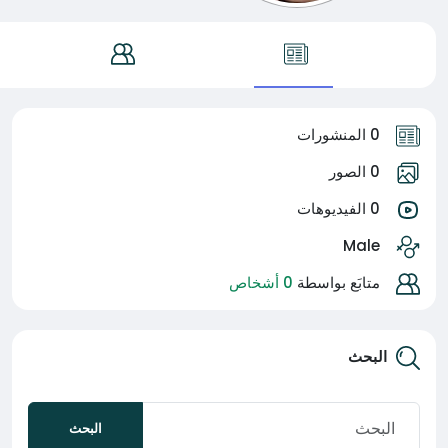
0 المنشورات
0 الصور
0 الفيديوهات
Male
متابَع بواسطة
0 أشخاص
البحث
البحث