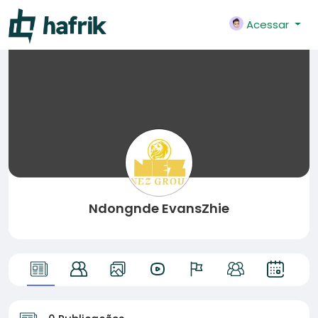
Acessar
Ndongnde EvansZhie